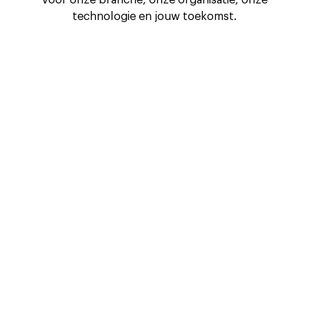
voor onze branche, onze organisatie, onze
technologie en jouw toekomst.
Onze cultuur
Sluit je aan bij onze cultuur van innovatie en
samenwerking.
Learn More