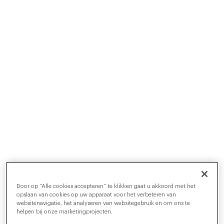
Our Engineering Team
Work with exciting new tech and advance your
career on the Radancy Engineering team.
Learn More
Door op “Alle cookies accepteren” te klikken gaat u akkoord met het
opslaan van cookies op uw apparaat voor het verbeteren van
websitenavigatie, het analyseren van websitegebruik en om ons te
helpen bij onze marketingprojecten.