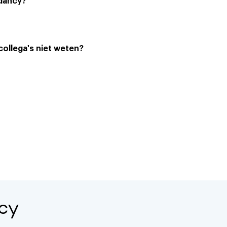
adancy?
collega's niet weten?
cy