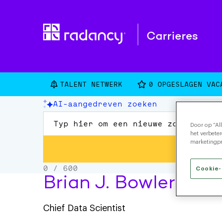
Carrieres
TALENT NETWERK
0
OPGESLAGEN VAC
Door op “Al
het verbete
marketingpr
Cookie-
Brian J. Bowler
Chief Data Scientist