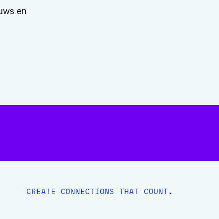
euws en
DEN MET RADANCY
CREATE CONNECTIONS THAT COUNT.