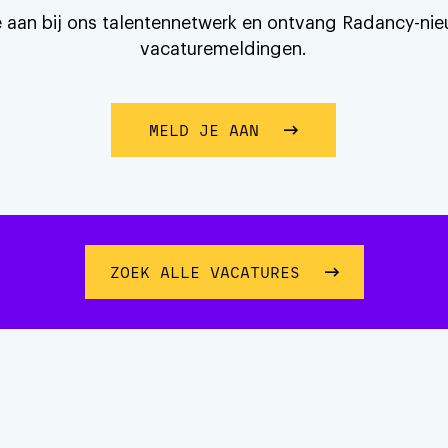
je aan bij ons talentennetwerk en ontvang Radancy-ni
vacaturemeldingen.
MELD JE AAN
OVER BLIJF VERBON
ZOEK ALLE VACATURES