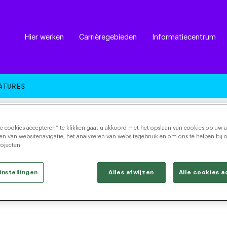
Hier werken
Carrièregebieden
Informatiecentrum
ATURES
le cookies accepteren” te klikken gaat u akkoord met het opslaan van cookies op uw 
ren van websitenavigatie, het analyseren van websitegebruik en om ons te helpen bij 
ojecten.
instellingen
Alles afwijzen
Alle cookies 