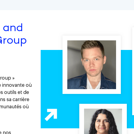
 and
Group
Group »
e innovante où
s outils et de
s sa carrière
ommunautés où
e nos