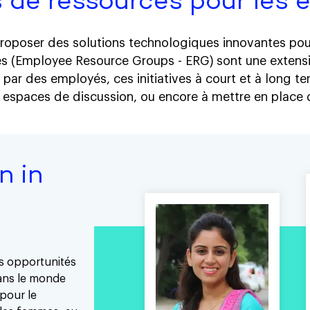
 de ressources pour les 
poser des solutions technologiques innovantes pour a
és (Employee Resource Groups - ERG) sont une extens
s par des employés, ces initiatives à court et à long t
 des espaces de discussion, ou encore à mettre en pla
 in
s opportunités
ans le monde
 pour le