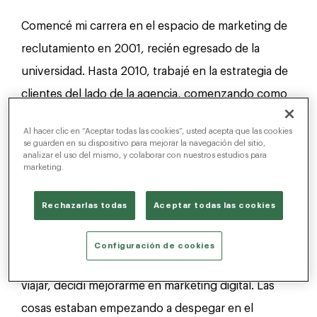
Comencé mi carrera en el espacio de marketing de
reclutamiento en 2001, recién egresado de la
universidad. Hasta 2010, trabajé en la estrategia de
clientes del lado de la agencia, comenzando como
ejecutivo de cuentas y ascendiendo hasta llegar a
Al hacer clic en “Aceptar todas las cookies”, usted acepta que las cookies
gerente de cuentas y luego a director de cuentas.
se guarden en su dispositivo para mejorar la navegación del sitio,
analizar el uso del mismo, y colaborar con nuestros estudios para
En 2010, decidí hacer una pausa en mi carrera para
marketing.
viajar con mi esposa como parte de una luna de
Rechazarlas todas
Aceptar todas las cookies
miel prolongada, una de las mejores decisiones que
he tomado.
Configuración de cookies
En el tiempo transcurrido desde que regresé de
viajar, decidí mejorarme en marketing digital. Las
cosas estaban empezando a despegar en el