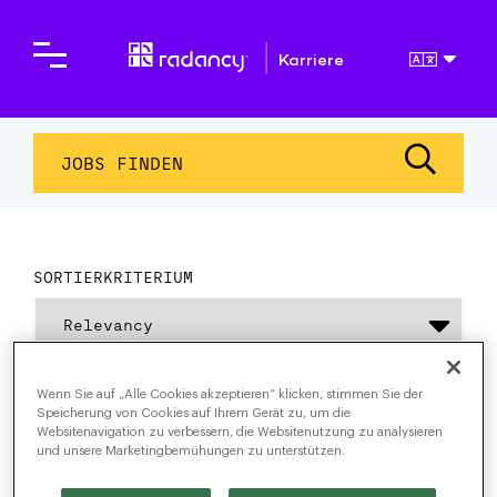
Karriere
JOBS FINDEN
SORTIERKRITERIUM
0 Treffer für Product
Wenn Sie auf „Alle Cookies akzeptieren“ klicken, stimmen Sie der
Speicherung von Cookies auf Ihrem Gerät zu, um die
Strategy & Marketing jobs
Websitenavigation zu verbessern, die Websitenutzung zu analysieren
und unsere Marketingbemühungen zu unterstützen.
Please try a different keyword/location combination