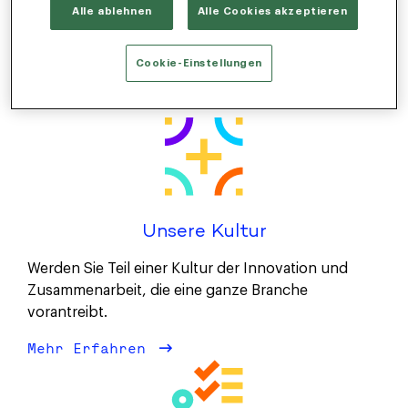
Alle ablehnen
Alle Cookies akzeptieren
or broaden your search criteria or check out our
remote jobs
.
Cookie-Einstellungen
Unsere Kultur
Werden Sie Teil einer Kultur der Innovation und
Zusammenarbeit, die eine ganze Branche
vorantreibt.
Mehr Erfahren
über Unsere Kultur