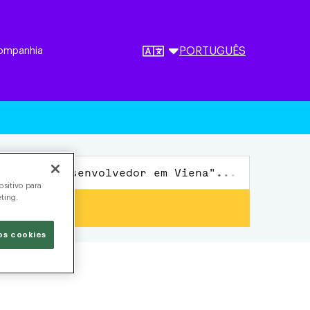
ompanhia
PORTUGUÊS
sitivo para
eting.
os cookies