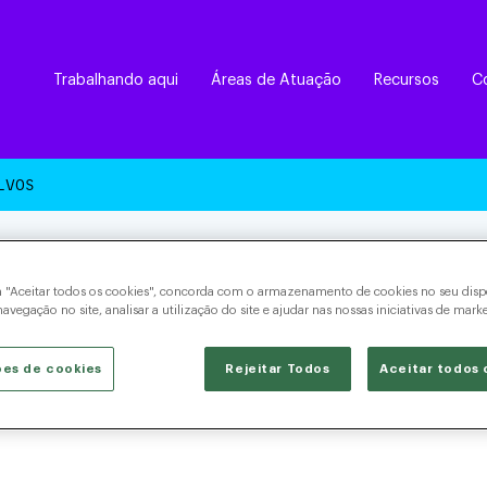
Trabalhando aqui
Áreas de Atuação
Recursos
C
LVOS
m "Aceitar todos os cookies", concorda com o armazenamento de cookies no seu dispo
avegação no site, analisar a utilização do site e ajudar nas nossas iniciativas de mark
ões de cookies
Rejeitar Todos
Aceitar todos 