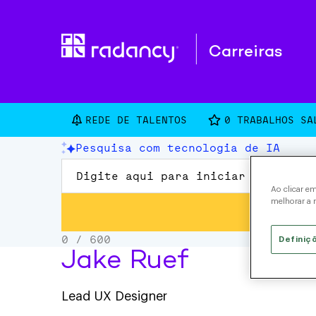
Carreiras
REDE DE TALENTOS
0
TRABALHOS SA
Ao clicar e
melhorar a n
Definiç
Jake Ruef
Lead UX Designer