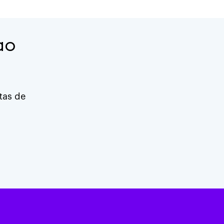
ao
rtas de
 CONECTADO AO RADANCY