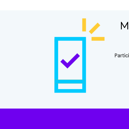
M
Partic