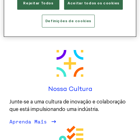
Rejeitar Todos
Aceitar todos os cookies
Please try a different keyword/location combination
or broaden your search criteria or check out our
Definições de cookies
remote jobs
.
Nossa Cultura
Junte-se a uma cultura de inovação e colaboração
que está impulsionando uma indústria.
Aprenda Mais
sobre Nossa Cultura